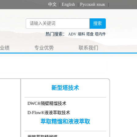
中文
|
English
|
Русский язык
|
搜索
热门搜索：
ADV
填料
塔盘
塔内件
业绩
专业优势
联系我们
新型塔技术
DWC®隔壁精馏技术
D-Flow®液液萃取技术
萃取精馏和液液萃取