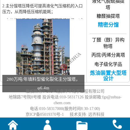
液化气脱硫抽提
2.主分馏塔压降低可提高液化气压缩机的入口
塔
压力，从而降低压缩机能耗；
糠醛抽提塔
3.主分馏塔采用规整填料，还可降低塔径，减
精密分馏
少设备投资。
因此，填料型主分馏塔是值得推广的一项技
丁醛（醇）异构
术。
物塔
同时，泽华也是国内延迟焦化和深度催化裂解
丙烷/丙烯分离塔
工艺DCC塔内件的主要设计单位和供货商。
应用业绩
电子级化学品
应用实例
炼油装置大型塔
设计
280万吨/年填料型催化裂化主分馏塔，
φ6.4m
版权所有© 2024
北京泽华化学工程有限公司
原油常压塔
地锦路7号院8号楼 投诉电话:010-58317126 投诉邮箱:fgs@zehua-
原油减压塔
chem.com
电话:010-58317000(服务时间8:30-17:00)
催化裂化主分馏
京ICP备05019370号-1
技术支持:
远齐科技
塔
润滑油加氢减压