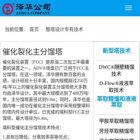
Toggl
naviga
当前位置:
首页
整塔设计专有技术
催化裂化主分馏塔
新型塔技术
催化裂化装置（FCC）是原油二次加工中最重
DWC®隔壁精馏
要的装置之一，ADV®塔盘已广泛用于FCC主
技术
分馏塔。在这一领域，泽华拥有数百套的业
绩，设计经验十分丰富，国内规模超过250万
D-Flow®液液萃
吨/年以上的催化裂化装置主分馏塔绝大多数
取技术
均由泽华设计，其中最大规模达到了480万吨/
萃取精馏和液液
年，主分馏塔直径达到9.0m；同时，泽华也是
萃取
国内唯一成功在催化主分馏塔中采用规整填料
的塔内件设计单位，已完成的填料型FCC主分
馏塔，最大塔径为6.4m。
甲胺萃取精馏塔
填料型催化主分馏塔技术特点：
芳烃萃取精馏塔
1.具有压降低、分离效率高等优点；