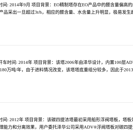
车时间: 2014年9月 项目背景：EO精制塔存在EO产品中的醛含量
品采出一旦超过3t/h，相应的醛含量、水含量上升明显，极易发生超
开车时间: 2014年 项目背景：该塔2006年由泽华设计，内置100层
至180万吨/年，由于进料情况改变，该塔塔底重组分较多，因此于2
车时间: 2012年 项目背景：该碳四提浓塔最初采用船形浮阀塔板，
理能力和分离效果，用户委托泽华公司采用ADV®浮阀塔板对碳四