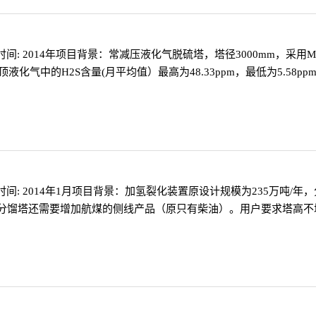
车时间: 2014年项目背景：常减压液化气脱硫塔，塔径3000mm，
液化气中的H2S含量(月平均值）最高为48.33ppm，最低为5.5
车时间: 2014年1月项目背景：加氢裂化装置原设计规模为235万吨/
同时分馏塔还需要增加航煤的侧线产品（原只有柴油）。用户要求塔高