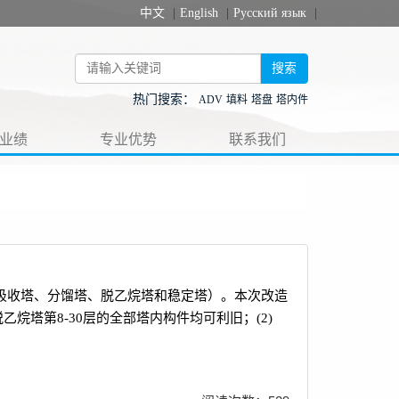
中文
|
English
|
Русский язык
|
搜索
热门搜索：
ADV
填料
塔盘
塔内件
业绩
专业优势
联系我们
台塔（吸收塔、分馏塔、脱乙烷塔和稳定塔）。本次改造
乙烷塔第8-30层的全部塔内构件均可利旧；(2)