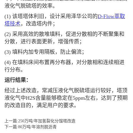
液化气脱硫塔的效率。
(1) 该塔塔体利旧，设计采用泽华公司的
D-Flow萃取
塔技术
，改造塔内件；
(2) 采用高效的散堆填料，促进分散相的不断聚集和
分散，进行表面更新，增强传质；
(3) 填料内加专用隔板，防止偏流；
(4) 在填料床间布置再分布器，对分散相和连续相进
行分布。
运行结果：
经过上述改造，常减压液化气脱硫塔运行较好，塔顶
液化气中H2S含量能够稳定在5ppm左右，达到了预期
的改造目的，满足用户的要求。
上一篇:250万吨/年加氢裂化分馏塔改造
下一篇:80万吨/年溶剂脱沥青