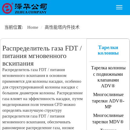
Toggl
naviga
当前位置:
Home
高性能塔内件技术
Распределитель газа FDT /
Тарелки
колонны
питания мгновенного
вскипания
Тарелка колонны
Распределитель газа FDT / питания
с подвижными
мгновенного вскипания в основном
клапанами
применяется для колонны насадки, особенно
ADV®
для структурированной колонны насадки с
большим диаметром колонны. Распределение
Многосливные
газа влияет на эффективность насадки, путем
тарелки ADV®-
моделирования поля течения CFD можно
MP
определять наилучшую структуру
Многосливные
распределителя газа FDT / питания
тарелки MDV®
мгновенного вскипания, обеспечивать
равномерное распределение газа, низкое