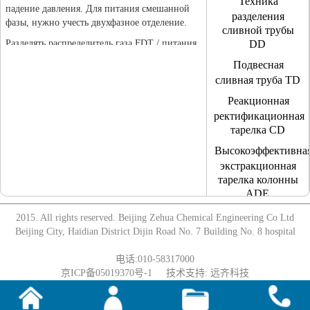
Техника
падение давления. Для питания смешанной
разделения
фазы, нужно учесть двухфазное отделение.
сливной трубы
Разделять распределитель газа FDT / питания
DD
мгновенного вскипания на 6 типов, включая
Подвесная
трубчатый, кольцевой, бортовой, шиберный,
сливная труба TD
лопастный, камерный типы, выбрать и
проектировать их по разному режиму.
Реакционная
ректификационная
тарелка CD
Высокоэффективна
экстракционная
тарелка колонны
ADE
Традиционные
2015. All rights reserved. Beijing Zehua Chemical Engineering Co Ltd
тарелки колонны
Beijing City, Haidian District Dijin Road No. 7 Building No. 8 hospital
Насадка
电话:010-58317000
京ICP备05019370号-1
技术支持:
远齐科技
Структурированная
насадка Sepak®