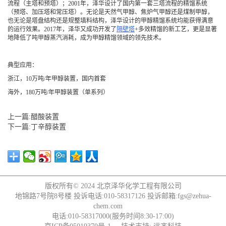
流程（主塔和预塔）；2001年，泽华设计了国内第一套三塔流程的精馏系统
（预塔、加压塔和常压塔）。无论是天然气甲醇、焦炉气甲醇还是煤制甲醇，
也无论是塔盘结构还是规整填料结构，泽华设计的甲醇精馏系统均能获得满意
的运行效果。2017年，泽华又成功开发了
隔壁塔
+多效精馏的新工艺，更是显著
地降低了吨甲醇蒸汽消耗，成为甲醇精馏领域的领先技术。
典型应用：
浙江，10万吨/年甲醇装置，国内首套
海外，180万吨/年甲醇装置（单系列）
上一篇:醋酸装置
下一篇:丁辛醇装置
版权所有© 2024
北京泽华化学工程有限公司
地锦路7号院8号楼 投诉电话:010-58317126 投诉邮箱:fgs@zehua-
chem.com
电话:010-58317000(服务时间8:30-17:00)